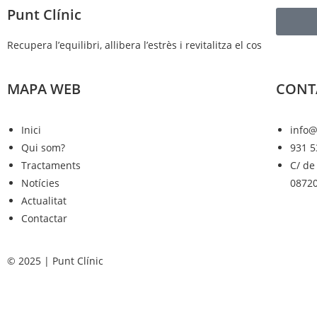
Punt Clínic
Recupera l’equilibri, allibera l’estrès i revitalitza el cos
MAPA WEB
CONT
Inici
info@
Qui som?
931 5
Tractaments
C/ de
Notícies
08720
Actualitat
Contactar
© 2025 | Punt Clínic