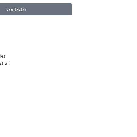
Contactar
ies
citat