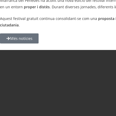
Vilafranca del Penedès ha acollit una nova edició del festival inte
en un entorn
proper i distès
. Durant diverses jornades, diferents
Aquest festival gratuït continua consolidant-se com una
proposta
ciutadania
.
Més notícies