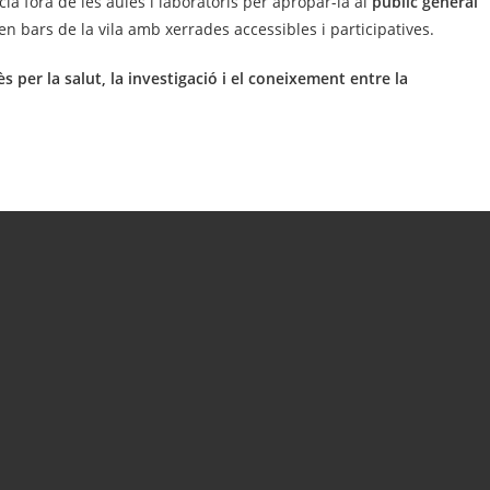
ncia fora de les aules i laboratoris per apropar-la al
públic general
 en bars de la vila amb xerrades accessibles i participatives.
ès per la salut, la investigació i el coneixement entre la