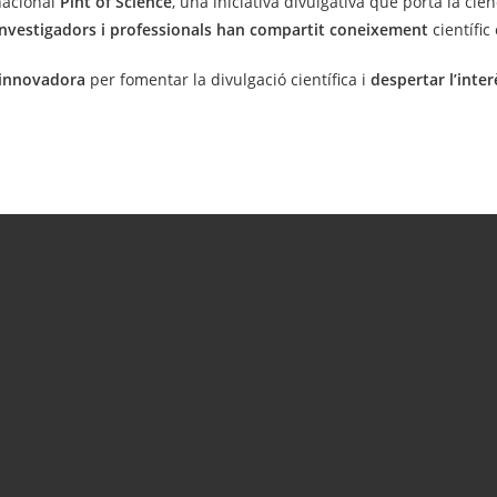
rnacional
Pint of Science
, una iniciativa divulgativa que porta la ciè
investigadors i professionals
han compartit coneixement
científic
 innovadora
per fomentar la divulgació científica i
despertar l’inter